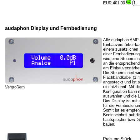
EUR 401,00
audaphon Display und Fernbedienung
Alle audaphon AMP-
Einbauverstärker k
einem zusätzlichen 
einer Fernbedienung
wird eine Steuereinh
an die entsprechende
am Einbauverstärke
Die Steuereinheit wi
Flachbandkabel (1 
angesteckt und ist s
einsatzbereit. Mit di
Vergrößern
Konfiguration kann 
auswählen und die L
Das Display ist mi
für die Fernbedienun
Somit ist es empfeh
Bedieneinheit auf d
Lautsprecher bzw. 
bauen.
Preis pro Stück