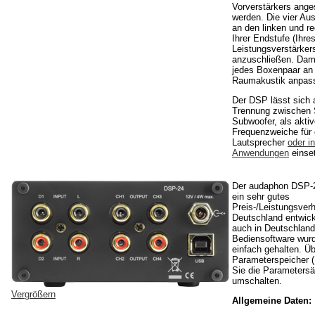
Vorverstärkers ang
werden. Die vier Au
an den linken und r
Ihrer Endstufe (Ihre
Leistungsverstärker
anzuschließen. Dami
jedes Boxenpaar an 
Raumakustik anpas
Der DSP lässt sich 
Trennung zwischen S
Subwoofer, als akti
Frequenzweiche für 
Lautsprecher
oder i
Anwendungen
einse
Der audaphon DSP-2
ein sehr gutes
Preis-/Leistungsverh
Deutschland entwick
auch in Deutschland 
Bediensoftware wur
einfach gehalten. Üb
Parameterspeicher (
Sie die Parametersä
umschalten.
Vergrößern
Allgemeine Daten: