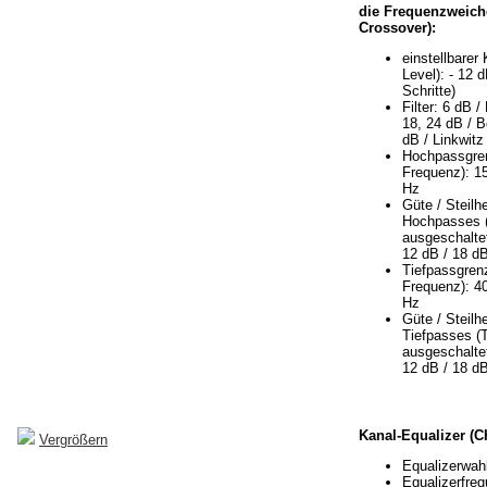
die Frequenzweich
Crossover):
einstellbarer
Level): - 12 
Schritte)
Filter: 6 dB /
18, 24 dB / B
dB / Linkwitz
Hochpassgre
Frequenz): 15
Hz
Güte / Steilh
Hochpasses 
ausgeschaltet
12 dB / 18 dB
Tiefpassgren
Frequenz): 40
Hz
Güte / Steilh
Tiefpasses (
ausgeschaltet
12 dB / 18 dB
Kanal-Equalizer (C
Vergrößern
Equalizerwahl
Equalizerfre