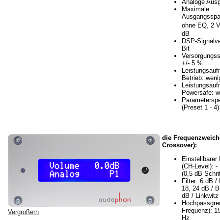
Analoge Ausg
Maximale
Ausgangsspa
ohne EQ, 2 
dB
DSP-Signalve
Bit
Versorgungss
+/- 5 %
Leistungsau
Betrieb: weni
Leistungsau
Powersafe: w
Parameterspe
(Preset 1 - 4)
die Frequenzweich
Crossover):
Einstellbarer
(CH-Level): -
(0,5 dB Schri
Filter: 6 dB /
18, 24 dB / B
dB / Linkwitz
Hochpassgre
Frequenz): 15
Vergrößern
Hz