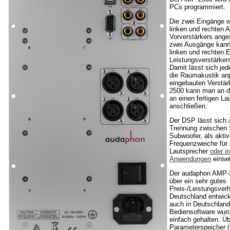
PCs programmiert.
Die zwei Eingänge 
linken und rechten
Vorverstärkers ange
zwei Ausgänge kan
linken und rechten 
Leistungsverstärker
Damit lässt sich je
die Raumakustik an
eingebauten Verstä
2500 kann man an d
an einen fertigen La
anschließen.
Der DSP lässt sich 
Trennung zwischen S
Subwoofer, als akti
Frequenzweiche für 
Lautsprecher
oder i
Anwendungen
einse
Der audaphon AMP-2
über ein sehr gutes
Preis-/Leistungsverh
Deutschland entwick
auch in Deutschland 
Bediensoftware wur
einfach gehalten. Üb
Parameterspeicher (