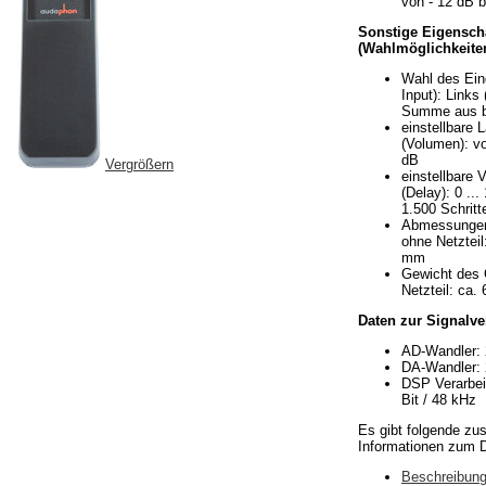
von - 12 dB b
Sonstige Eigensch
(Wahlmöglichkeiten
Wahl des Ein
Input): Links 
Summe aus b
einstellbare 
(Volumen): vo
dB
Vergrößern
einstellbare 
(Delay): 0 ...
1.500 Schritt
Abmessungen
ohne Netzteil
mm
Gewicht des 
Netzteil: ca.
Daten zur Signalve
AD-Wandler: 
DA-Wandler: 
DSP Verarbeit
Bit / 48 kHz
Es gibt folgende zus
Informationen zum 
Beschreibung