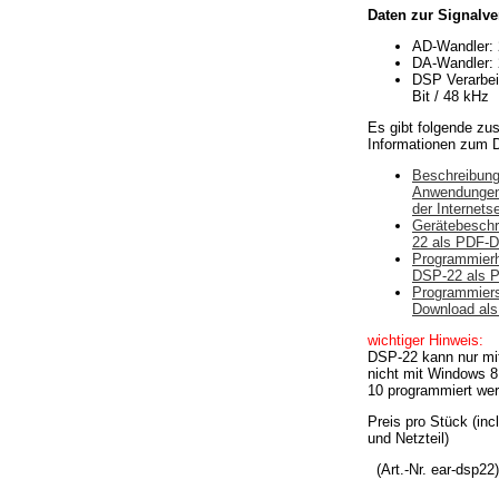
Daten zur Signalve
AD-Wandler: 
DA-Wandler: 
DSP Verarbeit
Bit / 48 kHz
Es gibt folgende zus
Informationen zum 
Beschreibung
Anwendungen
der Internetse
Gerätebeschr
22 als PDF-D
Programmier
DSP-22 als P
Programmier
Download als 
wichtiger Hinweis:
DSP-22 kann nur mi
nicht mit Windows 
10 programmiert we
Preis pro Stück (inc
und Netzteil)
(Art.-Nr. ear-dsp22