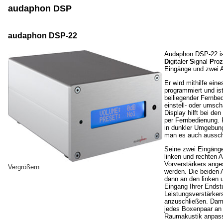
audaphon DSP
audaphon DSP-22
Audaphon DSP-22 is
D
igitaler
S
ignal
P
roz
Eingänge und zwei 
Er wird mithilfe ein
programmiert und ist
beiliegender Fernbe
einstell- oder umscha
Display hilft bei den
per Fernbedienung. 
in dunkler Umgebung
man es auch aussch
Seine zwei Eingäng
linken und rechten 
Vorverstärkers ang
Vergrößern
werden. Die beiden
dann an den linken 
Eingang Ihrer Endstu
Leistungsverstärker
anzuschließen. Dami
jedes Boxenpaar an 
Raumakustik anpas