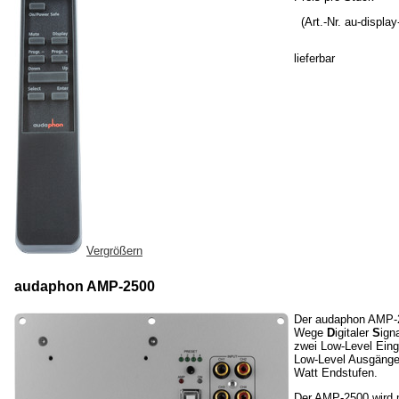
(Art.-Nr. au-display
lieferbar
Vergrößern
audaphon AMP-2500
Der audaphon AMP-25
Wege
D
igitaler
S
ign
zwei Low-Level Ein
Low-Level Ausgänge
Watt Endstufen.
Der AMP-2500 wird m