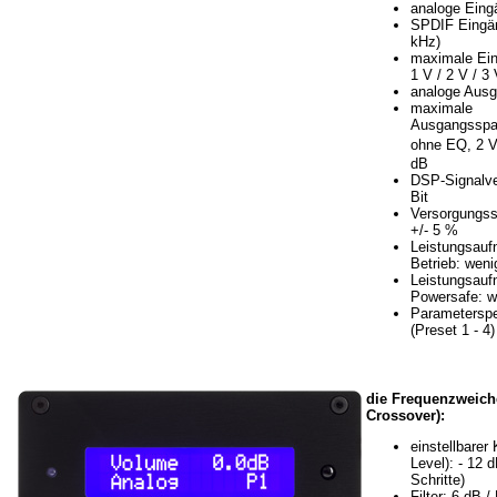
analoge Eing
SPDIF Eingän
kHz)
maximale Ei
1 V / 2 V / 3
analoge Ausg
maximale
Ausgangsspa
ohne EQ, 2 
dB
DSP-Signalve
Bit
Versorgungss
+/- 5 %
Leistungsau
Betrieb: weni
Leistungsau
Powersafe: w
Parameterspe
(Preset 1 - 4)
die Frequenzweich
Crossover):
einstellbarer
Level): - 12 
Schritte)
Filter: 6 dB /