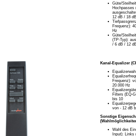
Güte/Steilhei
Hochpasses 
ausgeschaltet
12 dB / 18 dB
Tiefpassgren
Frequenz): 40
Hz
Güte/Steilhei
(TP-Typ): aus
/ 6 dB / 12 d
Kanal-Equalizer (C
Equalizerwahl
Equalizerfre
Frequenz): v
20.000 Hz
Equalizergüte
Filters (EQ-G
bis 10
Equalizerpege
von - 12 dB b
Sonstige Eigensch
(Wahlmöglichkeiten
Wahl des Ein
Input): Links 