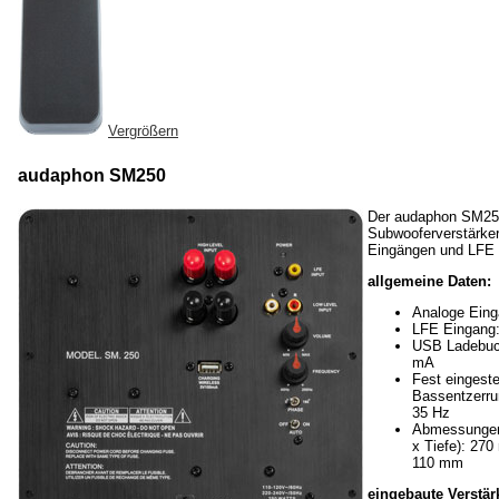
Vergrößern
audaphon SM250
Der audaphon SM250
Subwooferverstärker
Eingängen und LFE 
allgemeine Daten:
Analoge Eing
LFE Eingang:
USB Ladebuc
mA
Fest eingeste
Bassentzerr
35 Hz
Abmessungen
x Tiefe): 27
110 mm
eingebaute Verstär