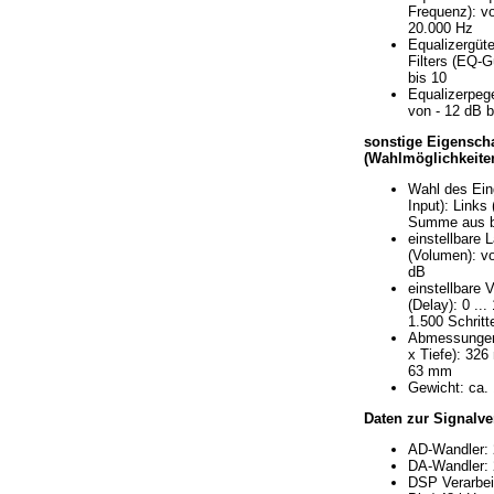
Frequenz): v
20.000 Hz
Equalizergüte
Filters (EQ-G
bis 10
Equalizerpege
von - 12 dB b
sonstige Eigensch
(Wahlmöglichkeiten
Wahl des Ein
Input): Links 
Summe aus b
einstellbare 
(Volumen): vo
dB
einstellbare 
(Delay): 0 ...
1.500 Schritt
Abmessungen
x Tiefe): 32
63 mm
Gewicht: ca.
Daten zur Signalve
AD-Wandler: 
DA-Wandler: 
DSP Verarbeit