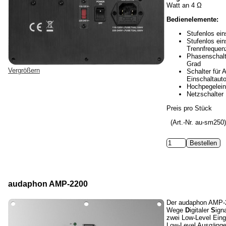
Watt an 4 Ω
Bedienelemente:
Stufenlos ein
Stufenlos ein
Trennfrequen
Phasenschalt
Grad
Vergrößern
Schalter für 
Einschaltaut
Hochpegelei
Netzschalter
Preis pro Stück
(Art.-Nr. au-sm250
audaphon AMP-2200
Der audaphon AMP-22
Wege
D
igitaler
S
ign
zwei Low-Level Ein
Low-Level Ausgänge