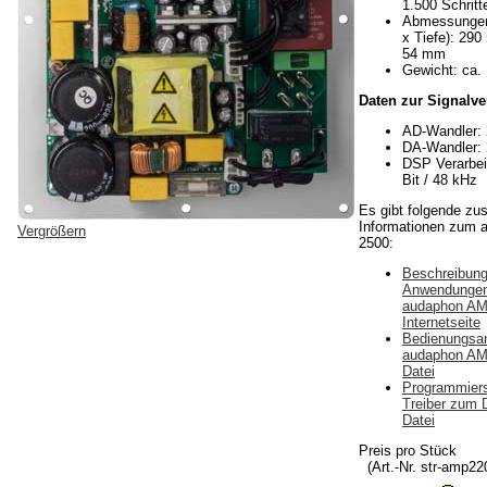
1.500 Schritt
Abmessungen
x Tiefe): 29
54 mm
Gewicht: ca.
Daten zur Signalve
AD-Wandler: 
DA-Wandler: 
DSP Verarbeit
Bit / 48 kHz
Es gibt folgende zus
Informationen zum
Vergrößern
2500:
Beschreibung
Anwendungen
audaphon AM
Internetseite
Bedienungsan
audaphon AM
Datei
Programmiers
Treiber zum 
Datei
Preis pro Stück
(Art.-Nr. str-amp22