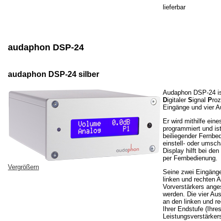
lieferbar
audaphon DSP-24
audaphon DSP-24 silber
Audaphon DSP-24 is
D
igitaler
S
ignal
P
roz
Eingänge und vier A
Er wird mithilfe ein
programmiert und ist
beiliegender Fernbe
einstell- oder umscha
Display hilft bei den
per Fernbedienung.
Vergrößern
Seine zwei Eingäng
linken und rechten 
Vorverstärkers ang
werden. Die vier Au
an den linken und r
Ihrer Endstufe (Ihre
Leistungsverstärker