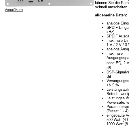
können Sie die Par
schnell umschalten.
Vergrößern
allgemeine Daten:
analoge Eing
SPDIF Eingan
kHz)
SPDIF Ausga
maximale Ei
1 V / 2 V / 3
analoge Ausg
maximale
Ausgangsspa
ohne EQ, 2 
dB
DSP-Signalve
Bit
Versorgungss
+/- 5 %
Leistungsau
Betrieb: weni
Leistungsau
Powersafe: w
Parameterspe
(Preset 1 - 4)
eingebaute Ve
500 Watt (4 
1000 Watt (8