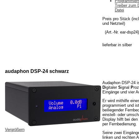
Programmiers
Treiber zum 
Datei
Preis pro Stück (inc
und Netzteil)
(Art.-Nr. ear-dsp24
lieferbar
in silber
audaphon DSP-24 schwarz
Audaphon DSP-24 is
D
igitaler
S
ignal
P
roz
Eingänge und vier A
Er wird mithilfe ein
programmiert und ist
beiliegender Fernbe
einstell- oder umscha
Display hilft bei den
per Fernbedienung.
Vergrößern
Seine zwei Eingäng
linken und rechten 