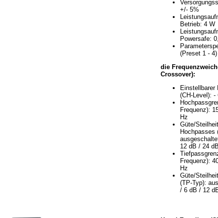
Versorgungss
+/- 5%
Leistungsau
Betrieb: 4 W
Leistungsau
Powersafe: 0
Parameterspe
(Preset 1 - 4)
die Frequenzweich
Crossover):
Einstellbarer
(CH-Level): -
Hochpassgre
Frequenz): 15
Hz
Güte/Steilhei
Hochpasses 
ausgeschaltet
12 dB / 24 d
Tiefpassgren
Frequenz): 40
Hz
Güte/Steilhei
(TP-Typ): aus
/ 6 dB / 12 d