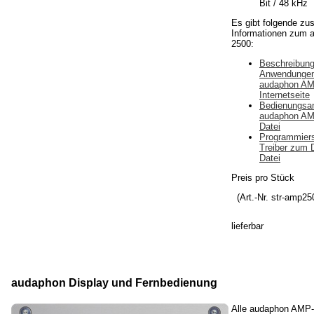
Bit / 48 kHz
Es gibt folgende zus
Informationen zum
2500:
Beschreibung
Anwendungen
audaphon AM
Internetseite
Bedienungsan
audaphon AM
Datei
Programmiers
Treiber zum 
Datei
Preis pro Stück
(Art.-Nr. str-amp25
lieferbar
audaphon Display und Fernbedienung
Alle audaphon AMP-