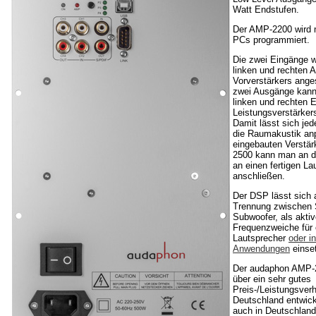
Watt Endstufen.
Der AMP-2200 wird m
PCs programmiert.
Die zwei Eingänge 
linken und rechten
Vorverstärkers ange
zwei Ausgänge kan
linken und rechten 
Leistungsverstärker
Damit lässt sich je
die Raumakustik an
eingebauten Verstä
2500 kann man an d
an einen fertigen La
anschließen.
Der DSP lässt sich 
Trennung zwischen S
Subwoofer, als akti
Frequenzweiche für 
Lautsprecher
oder i
Anwendungen
einse
Der audaphon AMP-2
über ein sehr gutes
Preis-/Leistungsverh
Deutschland entwick
auch in Deutschland 