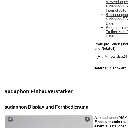
Anwendungen
audaphon DSP
Internetseite
Bedienungsan
audaphon DS
Datei
Programmiers
Treiber zum 
Datei
Preis pro Stück (inc
und Netzteil)
(Art.-Nr. ear-dsp24
lieferbar
in schwarz
audaphon Einbauverstärker
audaphon Display und Fernbedienung
Alle audaphon AMP-
Einbauverstärker k
einem zusätzlichen 