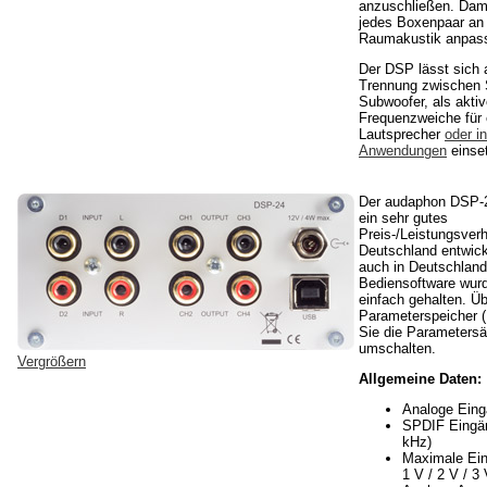
anzuschließen. Dami
jedes Boxenpaar an 
Raumakustik anpas
Der DSP lässt sich 
Trennung zwischen S
Subwoofer, als akti
Frequenzweiche für 
Lautsprecher
oder i
Anwendungen
einse
Der audaphon DSP-2
ein sehr gutes
Preis-/Leistungsverh
Deutschland entwick
auch in Deutschland 
Bediensoftware wur
einfach gehalten. Üb
Parameterspeicher (
Sie die Parametersä
umschalten.
Vergrößern
Allgemeine Daten:
Analoge Eing
SPDIF Eingän
kHz)
Maximale Ei
1 V / 2 V / 3