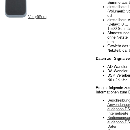
Summe aus b
einstellbare 
(Volumen): vo
dB
Vergrößern
einstellbare 
(Delay): 0 ...
1.500 Schritt
Abmessungen
ohne Netzteil
mm
Gewicht des 
Netzteil: ca.
Daten zur Signalve
AD-Wandler: 
DA-Wandler: 
DSP Verarbeit
Bit / 48 kHz
Es gibt folgende zus
Informationen zum 
Beschreibung
Anwendungen
audaphon DSP
Internetseite
Bedienungsan
audaphon DS
Datei