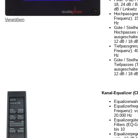
18, 24 dB / B
dB / Linkwitz
Hochpassgre
Frequenz): 15
Vergrößern
Hz
Güte / Steilh
Hochpasses 
ausgeschaltet
12 dB / 18 dB
Tiefpassgren
Frequenz): 40
Hz
Güte / Steilh
Tiefpasses (
ausgeschaltet
12 dB / 18 dB
Kanal-Equalizer (C
Equalizerwahl
Equalizerfre
Frequenz): v
20.000 Hz
Equalizergüte
Filters (EQ-G
bis 10
Equalizerpege