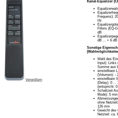
Kanal-Equalizer (C
Equalizerwahl
Equalizerfre
Frequenz): 20
Hz
Equalizergüte
Filters (EQ-Gü
dB
Equalizerpege
dB ... + 6 dB
Sonstige Eigensch
(Wahlmöglichkeiten
Wahl des Ein
Input): Links 
Summe aus b
einstellbare 
(Volumen): - 
einstellbare 
Vergrößern
(Delay): 0 ..
(entspricht: 0
Schaltzeit Au
Mode): 5 min
Abmessungen
ohne Netzteil
126 mm
Gewicht des 
Netzteil: ca.