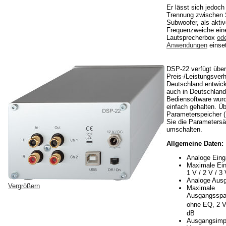
Er lässt sich jedoch
Trennung zwischen S
Subwoofer, als akti
Frequenzweiche ein
Lautsprecherbox
ode
Anwendungen
einse
DSP-22 verfügt über
Preis-/Leistungsverh
Deutschland entwick
auch in Deutschland 
Bediensoftware wur
einfach gehalten. Üb
Parameterspeicher (
Sie die Parametersä
umschalten.
Allgemeine Daten:
Analoge Eing
Maximale Ei
1 V / 2 V / 3
Analoge Ausg
Vergrößern
Maximale
Ausgangsspa
ohne EQ, 2 
dB
Ausgangsimp