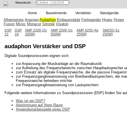
Warenkorb
Home
Bauelemente
Verstärker
Standgeräte
Allgemeines
Anaview
Audaphon
Einbaumodule
Fertiggeräte
Hypex
Hypex
Fusion
Mivoc
Monacor
Sitronik
Visaton
DSP
DSP
AMP 2200 (2x
AMP 2500 (2x
AMP 4250 (4x
SM250 (1x
22
24
200W)
500W)
250W)
250W)
audaphon Verstärker und DSP
Digitale Soundprozessoren eignen sich:
zur Anpassung der Musikanlage an die Raumakustik
zur Aufteilung des Frequenzbereichs zwischen Hauptlautsprecher 
zum Einsatz als digitale Frequenzweiche, die die passive Frequenz
zur Frequenzganglinearisierung von Breitbandlautsprechern, die m
Frequenzweiche betreiben möchte
zur Frequenzganglinearisierung von Lautsprechern
Folgende weitere Informationen zu Soundprozessoren (DSP) finden Sie auf
Was ist ein DSP?
Abstimmung auf Ihren Raum
Anwendungsbeispiele eines DSP