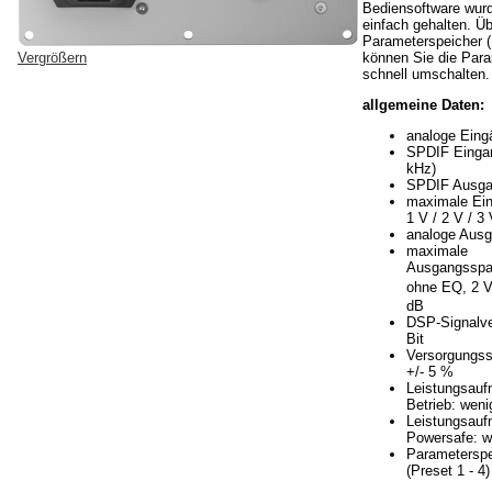
Bediensoftware wur
einfach gehalten. Üb
Parameterspeicher (
Vergrößern
können Sie die Par
schnell umschalten.
allgemeine Daten:
analoge Eing
SPDIF Eingan
kHz)
SPDIF Ausga
maximale Ei
1 V / 2 V / 3
analoge Ausg
maximale
Ausgangsspa
ohne EQ, 2 
dB
DSP-Signalve
Bit
Versorgungss
+/- 5 %
Leistungsau
Betrieb: weni
Leistungsau
Powersafe: w
Parameterspe
(Preset 1 - 4)