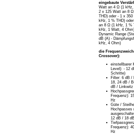
eingebaute Verstär
Watt an 4 Ω (1 kHz,
2 x 125 Watt an 8 Ω
THD) oder - 1 x 350
kHz, 1 % THD) oder 
an 8 Ω (1 kHz, 1 %
kHz, 1 Watt, 4 Ohm
Dynamic Range (St
dB (A) - Dämpfungsf
kHz, 4 Ohm)
die Frequenzweich
Crossover):
einstellbarer
Level): - 12 
Schritte)
Filter: 6 dB /
18, 24 dB / B
dB / Linkwitz
Hochpassgre
Frequenz): 15
Hz
Güte / Steilh
Hochpasses 
ausgeschaltet
12 dB / 18 dB
Tiefpassgren
Frequenz): 40
Hz