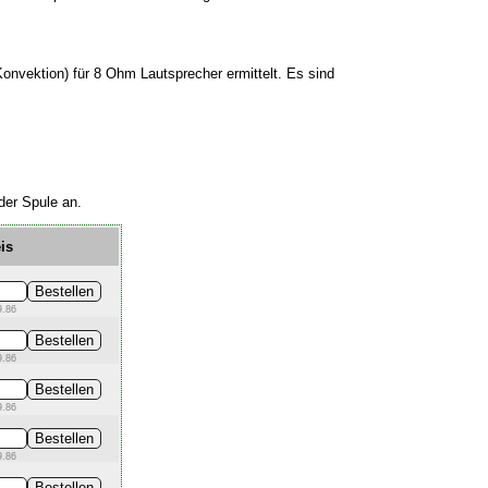
nvektion) für 8 Ohm Lautsprecher ermittelt. Es sind
der Spule an.
is
9.86
9.86
9.86
9.86