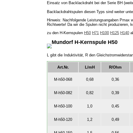
Einsatz von Backlackdraht bei der Serie BH (weite
Backlackdrahtspulen diesen Typs sind weiter unte
Hinweis: Nachfolgende Leistungsangaben Pmax wur
Richtwerte! Da wir die Spulen nicht produzieren,
zu den H-Kernspulen
H50
H71
H100
H125
H140
a
Mundorf H-Kernspule H50
L gibt die Induktivität, R den Gleichstromwider
Art.Nr.
L/mH
R/Ohm
M-h50-068
0,68
0,36
M-h50-082
0,82
0,39
M-h50-100
1,0
0,45
M-h50-120
1,2
0,49
M-h50-150
1,5
0,56