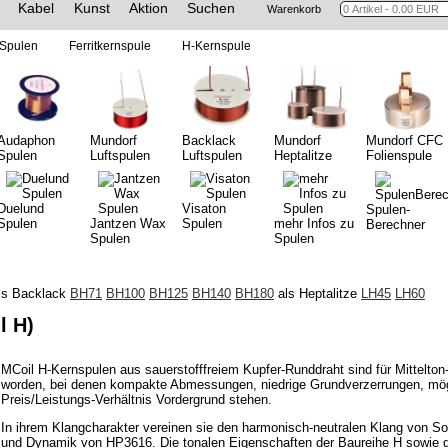
Kabel
Kunst
Aktion
Suchen
Warenkorb
Spulen
Ferritkernspule
H-Kernspule
Audaphon
Mundorf
Backlack
Mundorf
Mundorf CFC
Spulen
Luftspulen
Luftspulen
Heptalitze
Folienspule
Duelund
Visaton
Spulen-
Spulen
Jantzen Wax
Spulen
mehr Infos zu
Berechner
Spulen
Spulen
ls Backlack
BH71
BH100
BH125
BH140
BH180
als Heptalitze
LH45
LH60
l H)
MCoil H-Kernspulen aus sauerstofffreiem Kupfer-Runddraht sind für Mittelton-
worden, bei denen kompakte Abmessungen, niedrige Grundverzerrungen, mögl
Preis/Leistungs-Verhältnis Vordergrund stehen.
In ihrem Klangcharakter vereinen sie den harmonisch-neutralen Klang von Sol
und Dynamik von HP3616. Die tonalen Eigenschaften der Baureihe H sowie 