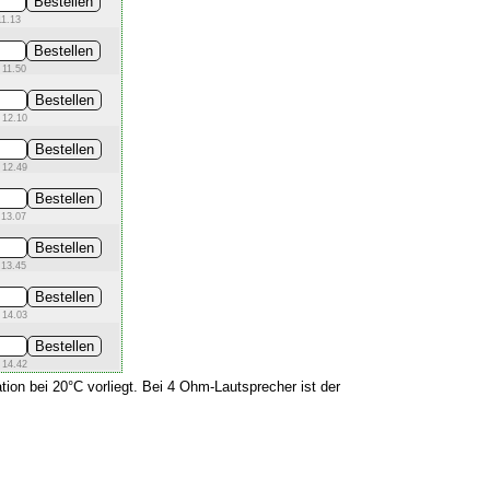
11.13
 11.50
 12.10
 12.49
 13.07
 13.45
 14.03
 14.42
tion bei 20°C vorliegt. Bei 4 Ohm-Lautsprecher ist der