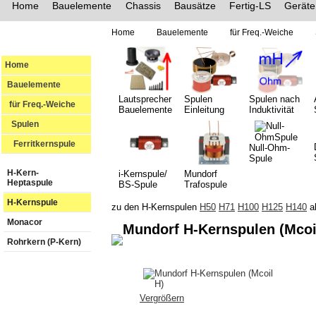
Home
Bauelemente
Chassis
Bausätze
Fertig-LS
Geräte
Home
Bauelemente
für Freq.-Weiche
Home
Bauelemente
Lautsprecher
Spulen
Spulen nach
für Freq.-Weiche
Bauelemente
Einleitung
Induktivität
Spulen
Ferritkernspule
Null-Ohm-
Spule
H-Kern-
i-Kernspule/
Mundorf
Heptaspule
BS-Spule
Trafospule
H-Kernspule
zu den H-Kernspulen
H50
H71
H100
H125
H140
a
Monacor
Mundorf H-Kernspulen (Mcoi
Rohrkern (P-Kern)
Vergrößern