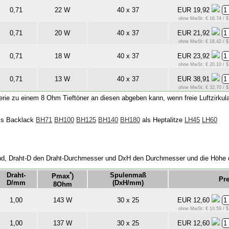
0,71
22 W
40 x 37
EUR 19,92
ohne MwSt: € 16.74 / $
0,71
20 W
40 x 37
EUR 21,92
ohne MwSt: € 18.42 / $
0,71
18 W
40 x 37
EUR 23,92
ohne MwSt: € 20.10 / $
0,71
13 W
40 x 37
EUR 38,91
ohne MwSt: € 32.70 / $
erie zu einem 8 Ohm Tieftöner an diesen abgeben kann, wenn freie Luftzirkula
ls Backlack
BH71
BH100
BH125
BH140
BH180
als Heptalitze
LH45
LH60
stand, Draht-D den Draht-Durchmesser und DxH den Durchmesser und die Höhe 
*
Draht-
Spulenmaß
Pmax
)
Pre
D/mm
(DxH/mm)
8Ohm
1,00
143 W
30 x 25
EUR 12,60
ohne MwSt: € 10.59 / $
1,00
137 W
30 x 25
EUR 12,60