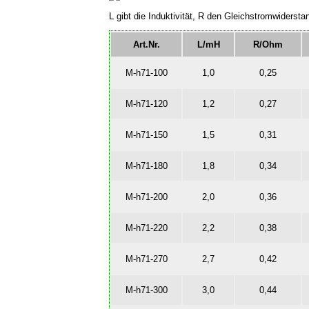
L gibt die Induktivität, R den Gleichstromwider
Art.Nr.
L/mH
R/Ohm
M-h71-100
1,0
0,25
M-h71-120
1,2
0,27
M-h71-150
1,5
0,31
M-h71-180
1,8
0,34
M-h71-200
2,0
0,36
M-h71-220
2,2
0,38
M-h71-270
2,7
0,42
M-h71-300
3,0
0,44