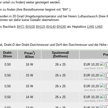
r unten zu finden) weiter gesteigert werden.
n zu finden (ihre Bestellnummer beginnt mit "BH".)
den in 20 Grad Umgebungstemperatur und bei freiem Luftaustausch (freie Ko
 können wir dafür keine Gewähr übernehmen.
ls Backlack
BH71
BH100
BH125
BH140
BH180
als Heptalitze
LH45
LH60
stand, Draht-D den Draht-Durchmesser und DxH den Durchmesser und die Höhe 
*
Draht-
Spulenmaß
Pmax
)
Pre
D/mm
(DxH/mm)
8Ohm
0,50
16 W
26 x 25
EUR 10,20
ohne MwSt: € 8.57 / $ 
0,50
15 W
26 x 25
EUR 10,20
ohne MwSt: € 8.57 / $ 
0,50
15 W
26 x 25
EUR 10,20
ohne MwSt: € 8.57 / $ 
0,50
14 W
26 x 25
EUR 10,20
ohne MwSt: € 8.57 / $ 
0,50
13 W
26 x 25
EUR 10,20