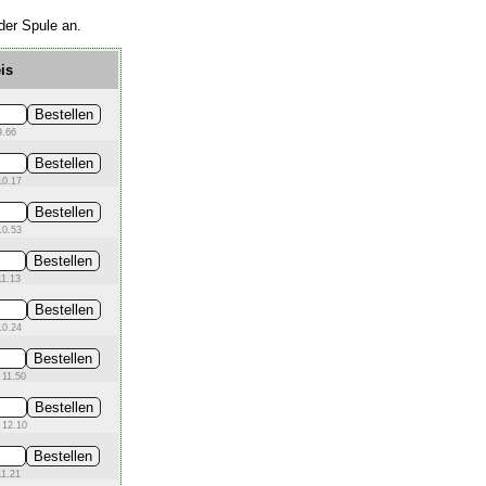
der Spule an.
is
9.66
10.17
10.53
11.13
10.24
 11.50
 12.10
11.21