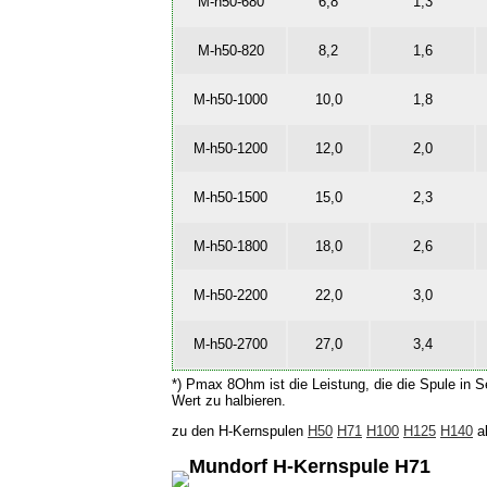
M-h50-680
6,8
1,3
M-h50-820
8,2
1,6
M-h50-1000
10,0
1,8
M-h50-1200
12,0
2,0
M-h50-1500
15,0
2,3
M-h50-1800
18,0
2,6
M-h50-2200
22,0
3,0
M-h50-2700
27,0
3,4
*) Pmax 8Ohm ist die Leistung, die die Spule in S
Wert zu halbieren.
zu den H-Kernspulen
H50
H71
H100
H125
H140
a
Mundorf H-Kernspule H71