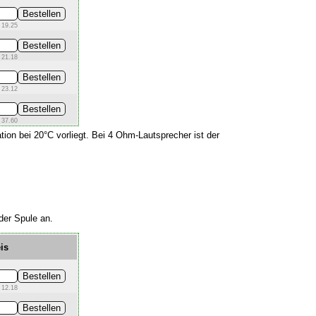
 19.25
 21.18
 23.12
 37.60
tion bei 20°C vorliegt. Bei 4 Ohm-Lautsprecher ist der
der Spule an.
is
 12.18