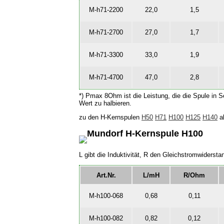
M-h71-2200
22,0
1,5
M-h71-2700
27,0
1,7
M-h71-3300
33,0
1,9
M-h71-4700
47,0
2,8
*) Pmax 8Ohm ist die Leistung, die die Spule in S
Wert zu halbieren.
zu den H-Kernspulen
H50
H71
H100
H125
H140
a
Mundorf H-Kernspule H100
L gibt die Induktivität, R den Gleichstromwider
Art.Nr.
L/mH
R/Ohm
M-h100-068
0,68
0,11
M-h100-082
0,82
0,12